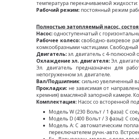
температура перекачиваемой жидкости: 3
Рабочий режим:
постоянный режим рабо
Полностью затопляемый насос, состоя
Насос:
одноступенчатый с горизонтальны
Рабочее колесо:
свободно-вихревое ра
комкообразными частицами. Свободный 
Двигатель:
эл. двигатель с 4-полюсной 
Охлаждение эл. двигателя:
Эл. двигат
Эл. двигатель предназначен для раб
непогруженном эл. двигателе.
Вал/Подшипник
: сильно увеличенный в
Прокладки:
не зависимая от направлен
кремния) вмасляной запорной камере. Ко
Комплектация:
Насос со всторенной под
Модель W (230 Вольт / 1 фаза): С с
Модель D (400 Вольт / 3 фазы): С с
Модель A: С автоматическим попла
переключателем ручн.-авто. Встроен