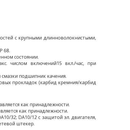
костей с крупными длинноволокнистыми,
P 68.
енном состоянии.
с. числом включений15 вкл./час, при
й смазки подшипник качения.
овых прокладок (карбид кремния/карбид
тавляется как принадлежности.
тавляется как принадлежности.
0/32; DA10/12 с защитой эл. двигателя,
сетевой штекер.