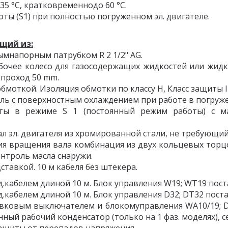
5 °C, кратковременнодо 60 °C.
ты (S1) при полностью погруженном эл. двигателе.
щий из:
мнапорным патрубком R 2 1/2" AG.
бочее колесо для газосодержащих жидкостей или жид
проход 50 mm.
обмоткой. Изоляция обмотки по классу H, Класс защиты I
ель с поверхностным охлаждением при работе в погруж
оты в режиме S 1 (постоянный режим работы) с мак
ал эл. двигателя из хромированной стали, не требующи
ия вращения вала комбинация из двух кольцевых торц
нтроль масла снаружи.
ставкой. 10 м кабеля без штекера.
оед.кабелем длиной 10 м. Блок управления W19; WT19 пос
оед.кабелем длиной 10 м. Блок управления D32; DT32 пос
вковым выключателем и блокомуправления WA10/19; DA1
ный рабочий конденсатор (только на 1 фаз. моделях), 