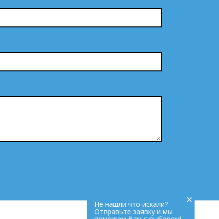
×
Не нашли что искали?
Отправьте заявку и мы
поможем Вам с выбором!